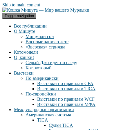
Skip to main content
Toggle navigation
Все публикации
О Мишуте
Мишутын сон
Воспоминания о лете
«Зверская» стрижка
Котомодели
О, кошки!
Серый Джо идет по следу
Кот, который…
Выставки
По-американски
Выставки по правилам CFA
Выставки по правилам TICA
По-европейски
Выставки по правилам WCF
Выставки по правилам МФА
Международные организации
Американская система
TICA
Судьи TICA